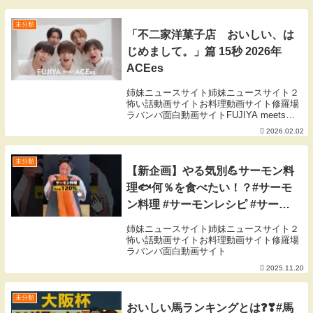
ちら(採血業務のできる看護師募集中！)
未分類
「不二家洋菓子店 おいしい、は
じめまして。」篇 15秒 2026年
ACEes
姉妹ニュースサイト姉妹ニュースサイト２
怖い話動画サイトお料理動画サイト修羅場
ラバンバ面白動画サイトFUJIYA meets
ACEesSmile Switch新ブランドキャラクタ
2026.02.02
ーのACEesが出演する、不二家洋菓子店の
新CMが公開！何度来...
未分類
【新企画】やる気別💪サーモン料
理🐟何％を食べたい！？#サーモ
ン料理 #サーモンレシピ #サーモ
ンアレンジ #サーモン #レシピ
姉妹ニュースサイト姉妹ニュースサイト２
#shorts
怖い話動画サイトお料理動画サイト修羅場
ラバンバ面白動画サイト
2025.11.20
未分類
おいしい馬ランキングとは❓❣#馬