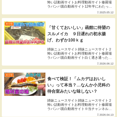
発！？略奪行為が12年越しの決
怖い話動画サイトお料理動画サイト修羅場
ラバンバ面白動画サイト12年半にわたって
着…韓国人が大荒れ
韓国で保管されていた対馬・観音寺の仏像
2025.05.12
が、日本に戻ることになりました。韓国国
内では「倭寇に略奪されたものをなぜ返す
のか？」と...
未分類
「甘くておいしい」函館に待望の
スルメイカ ９日遅れの初水揚
げ、わずか100ｋｇ
姉妹ニュースサイト姉妹ニュースサイト２
怖い話動画サイトお料理動画サイト修羅場
ラバンバ面白動画サイト白く透き通ったと
れたてのスルメイカ。９日遅れの待ちに待
2026.06.12
った初水揚げです。（滋賀県から）「甘く
ておいしいです」イカ刺し定食を出すコー
ヒーマルシェ...
未分類
食べて検証！「ムカデはおいし
い」って本当？…なんか小児科の
待合室みたいな味しない？
姉妹ニュースサイト姉妹ニュースサイト２
怖い話動画サイトお料理動画サイト修羅場
ラバンバ面白動画サイト※当チャンネルス
ポンサー・加古川ともながクリニックはこ
2026.04.13