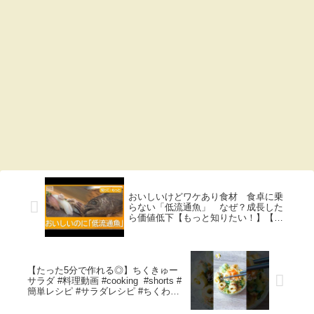
おいしいけどワケあり食材 食卓に乗
らない「低流通魚」 なぜ？成長した
ら価値低下【もっと知りたい！】【グ
ッド！モーニング】(2026年3月4日)
【たった5分で作れる◎】ちくきゅー
サラダ #料理動画 #cooking #shorts #
簡単レシピ #サラダレシピ #ちくわレ
シピ #きゅうりレシピ #卵レシピ #節
約レシピ