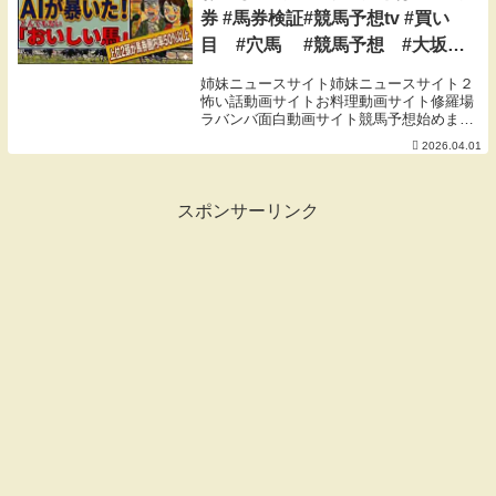
券 #馬券検証#競馬予想tv #買い
目 #穴馬 #競馬予想 #大坂杯
#買い目 #クロワディノール
姉妹ニュースサイト姉妹ニュースサイト２
#阪神競馬場 #jra #ダノン
怖い話動画サイトお料理動画サイト修羅場
ラバンバ面白動画サイト競馬予想始めまし
デサイル
た。その試行として、AIによる競馬予想の
2026.04.01
ラジオ番組を作りました。皆さんの感想コ
メントいただけると嬉しいです。AIアナウ
ンサーは...
スポンサーリンク