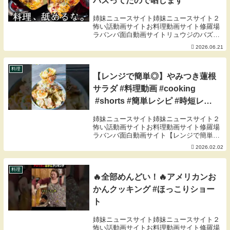
バズってたので晒します
姉妹ニュースサイト姉妹ニュースサイト２
怖い話動画サイトお料理動画サイト修羅場
ラバンバ面白動画サイトリュウジのバズレ
シピショップ00:00 オープニング01:46 具
2026.06.21
材下ごしらえ07:44 ソース作成10:39 実食
ポンのみ － お酒の電動デ...
料理
【レンジで簡単◎】やみつき蓮根
サラダ #料理動画 #cooking
#shorts #簡単レシピ #時短レシ
ピ #節約レシピ #蓮根レシピ #卵
姉妹ニュースサイト姉妹ニュースサイト２
レシピ #おうちごはん
怖い話動画サイトお料理動画サイト修羅場
ラバンバ面白動画サイト【レンジで簡単
◎】やみつき蓮根サラダ【材料】2~3人分
2026.02.02
⏰10分 ・蓮根…150g・にんじん…1/2本・
茹で卵…2個・酢…大さじ1/2☆鰹節…...
料理
🔥全部めんどい！🔥アメリカンお
かんクッキング #ほっこりショー
ト
姉妹ニュースサイト姉妹ニュースサイト２
怖い話動画サイトお料理動画サイト修羅場