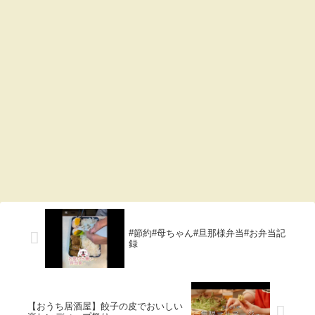
#節約#母ちゃん#旦那様弁当#お弁当記
録
【おうち居酒屋】餃子の皮でおいしい