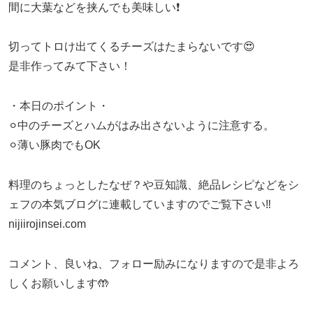
間に大葉などを挟んでも美味しい❗️
切ってトロけ出てくるチーズはたまらないです😍
是非作ってみて下さい！
・本日のポイント・
⚪︎中のチーズとハムがはみ出さないように注意する。
⚪︎薄い豚肉でもOK
料理のちょっとしたなぜ？や豆知識、絶品レシピなどをシ
ェフの本気ブログに連載していますのでご覧下さい‼︎
nijiirojinsei.com
コメント、良いね、フォロー励みになりますので是非よろ
しくお願いします🤲