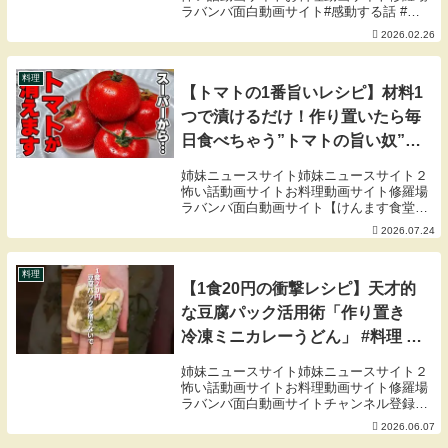
ラバンバ面白動画サイト#感動する話 #ほ
っこりする話 #海外 #ほっこりショート 引
2026.02.26
用元：＠applesauceandadhdXアカウン
ト：
料理
【トマトの1番旨いレシピ】材料1
つで漬けるだけ！作り置いたら毎
日食べちゃう”トマトの旨い奴”の
作り方
姉妹ニュースサイト姉妹ニュースサイト２
怖い話動画サイトお料理動画サイト修羅場
ラバンバ面白動画サイト【けんます食堂開
店中！】【公式LINE追加で得な情報ゲット
2026.07.24
のチャンス！】【材料一覧】トマト…5個
（小さめ）大葉…適量玉ねぎ…適量↑付け
合わせ↑...
料理
【1食20円の衝撃レシピ】天才的
な豆腐パック活用術「作り置き
冷凍ミニカレーうどん」 #料理 #
簡単レシピ #ライフハック
姉妹ニュースサイト姉妹ニュースサイト２
怖い話動画サイトお料理動画サイト修羅場
ラバンバ面白動画サイトチャンネル登録も
よろしくお願いします！→◎ラクして！本
2026.06.07
気見せごはんはこちらから◎カドカワスト