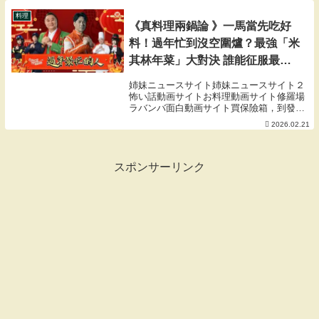
ア→ Amazon→ Amazon・楽天・カド
カ...
料理
《真料理兩鍋論 》一馬當先吃好
料！過年忙到沒空圍爐？最強「米
其林年菜」大對決 誰能征服最忙
職人的胃？｜20260220 EP9完整
姉妹ニュースサイト姉妹ニュースサイト２
版 #真料理兩鍋論
怖い話動画サイトお料理動画サイト修羅場
ラバンバ面白動画サイト買保險箱，到發億
金庫就對了還有更多款式在這裡：#發億金
2026.02.21
庫 #金庫 #保險箱 #保險櫃 #保管箱 #保險箱
推薦 #室內設計 #裝潢-------...
スポンサーリンク