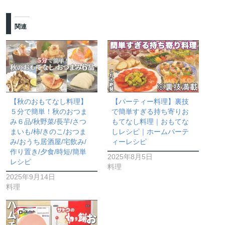
関連
【秋のおもてなし料理】
【パーティー料理】裏技
５分で簡単！秋のおつま
で簡単すぎる持ち寄りお
み６品/秋野菜/長芋/さつ
もてなし料理｜おもてな
まいも/柿/きのこ/おつま
しレシピ｜ホームパーテ
み/おうち居酒屋/宅飲み/
ィーレシピ
作り置き/夕食/時短/簡単
2025年8月5日
レシピ
料理
2025年9月14日
料理