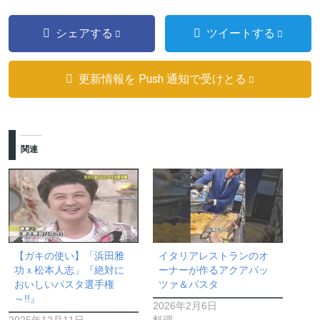
シェアする
ツイートする
更新情報を Push 通知で受けとる
関連
【ガキの使い】「浜田雅
イタリアレストランのオ
功ｘ松本人志」『絶対に
ーナーが作るアクアパッ
おいしいパスタ選手権
ツァ＆パスタ
～!!』
2026年2月6日