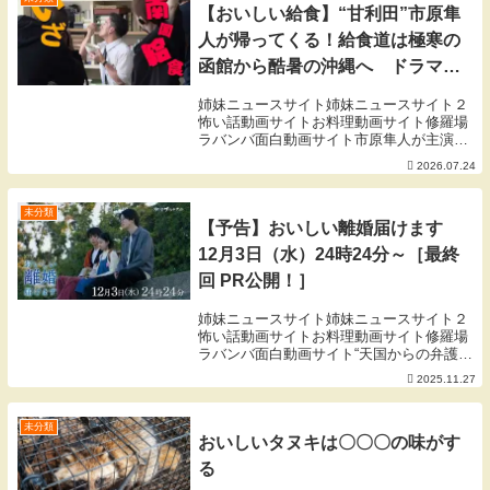
【おいしい給食】“甘利田”市原隼
人が帰ってくる！給食道は極寒の
函館から酷暑の沖縄へ ドラマ
『おいしい給食 season4』超特
姉妹ニュースサイト姉妹ニュースサイト２
報映像
怖い話動画サイトお料理動画サイト修羅場
ラバンバ面白動画サイト市原隼人が主演を
務める学園グルメコメディドラマ「おいし
2026.07.24
い給食」の新シーズン「おいしい給食
season4」が、テレビ神奈川、TOKYO
MX、...
未分類
【予告】おいしい離婚届けます
12月3日（水）24時24分～［最終
回 PR公開！］
姉妹ニュースサイト姉妹ニュースサイト２
怖い話動画サイトお料理動画サイト修羅場
ラバンバ面白動画サイト“天国からの弁護依
頼！最終決戦” 「私は、もうすぐこの世か
2025.11.27
らいなくなります。だから、唯一の心残り
の杏奈のことを、初に託したいと思ってい
ます」 ...
未分類
おいしいタヌキは〇〇〇の味がす
る