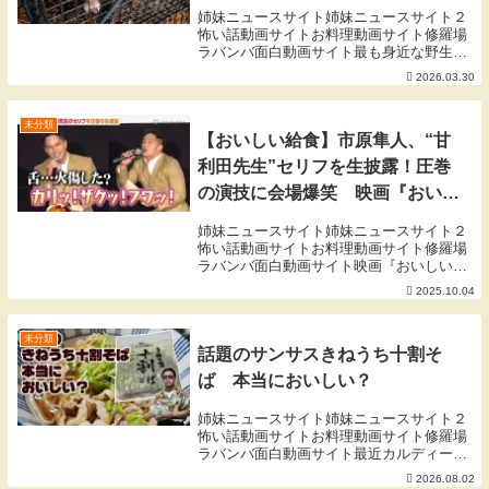
姉妹ニュースサイト姉妹ニュースサイト２
怖い話動画サイトお料理動画サイト修羅場
ラバンバ面白動画サイト最も身近な野生動
物であるタヌキは、ジビエ愛好家の中で
2026.03.30
「最も臭くマズい肉」として知られていま
す。そんな中、友人のハンターから「美味
しいタヌキもあ...
未分類
【おいしい給食】市原隼人、“甘
利田先生”セリフを生披露！圧巻
の演技に会場爆笑 映画『おいし
い給食 炎の修学旅行』完成披露
姉妹ニュースサイト姉妹ニュースサイト２
舞台挨拶
怖い話動画サイトお料理動画サイト修羅場
ラバンバ面白動画サイト映画『おいしい給
食 炎の修学旅行』完成披露舞台挨拶が行わ
2025.10.04
れ、市原隼人、武田玲奈、田澤泰粋、栄
信、いとうまい子、六平直政、小堺一機、
綾部真弥監督...
未分類
話題のサンサスきねうち十割そ
ば 本当においしい？
姉妹ニュースサイト姉妹ニュースサイト２
怖い話動画サイトお料理動画サイト修羅場
ラバンバ面白動画サイト最近カルディーな
どで買える蕎麦がうまいと話題になってい
2026.08.02
たやつです。値段は結構ばらつきがあるは