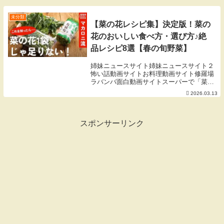
ず。アフィリエイトリンク きねうち 十割
そばとくに...
未分類
【菜の花レシピ集】決定版！菜の
花のおいしい食べ方・選び方♪絶
品レシピ8選【春の旬野菜】
姉妹ニュースサイト姉妹ニュースサイト２
怖い話動画サイトお料理動画サイト修羅場
ラバンバ面白動画サイトスーパーで「菜の
花」を見かけると、春の訪れを感じてワク
2026.03.13
ワクしますよね。でも、「お浸し以外にど
う使えばいい？」「苦くないのはどれ？」
と悩む方も多...
スポンサーリンク