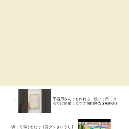
不器用さんでも作れる 焼いて乗っけ
るだけ簡単うますぎ焼肉弁当🍙#shorts
切って漬けるだけ【旨ダレきゅうり】