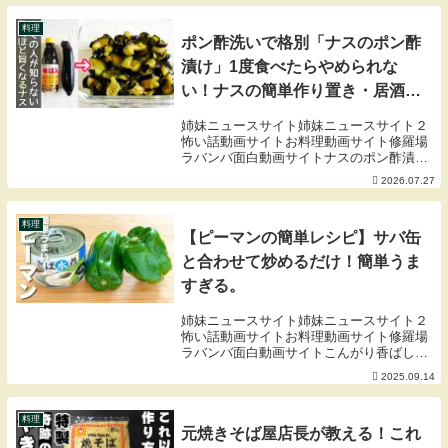
料理
ポン酢洗いで格別「ナスのポン酢
漬け」1度食べたらやめられな
い！ナスの簡単作り置き・居酒屋
メニュー・ナス漬け・ポン酢漬け
姉妹ニュースサイト姉妹ニュースサイト２
怖い話動画サイトお料理動画サイト修羅場
ラバンバ面白動画サイトナスのポン酢漬け
のご紹介ですナスに一手間加えるだけで格
2026.07.27
別の美味しさに！味がぼやけず爽やかなポ
ン酢風味をお楽しみいただけますナスのジ
ュワっとした...
料理
【ピーマンの簡単レシピ】サバ缶
と合わせて炒めるだけ！簡単うま
すぎる。
姉妹ニュースサイト姉妹ニュースサイト２
怖い話動画サイトお料理動画サイト修羅場
ラバンバ面白動画サイトこんがり香ばしく
焼いた鯖とピーマンを炒めました。ぱりっ
2025.09.14
と食感のピーマンにもしっかりうま辛味が
絡みます。お酒のおつまみにもおすすめ。
ご視聴いただ...
料理
元焼きそば屋店長が教える！これ