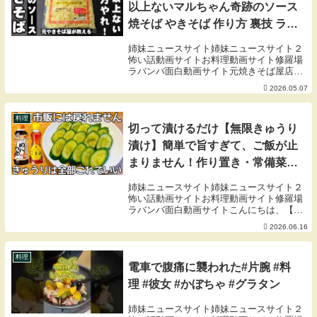
以上ないマルちゃん奇跡のソース
焼そば やきそば 作り方 裏技 ライ
フハック プロ料理人 簡単レシピ
姉妹ニュースサイト姉妹ニュースサイト２
春キャベツ ＧＷ 麺活 お昼ごはん
怖い話動画サイトお料理動画サイト修羅場
ラバンバ面白動画サイト元焼きそば屋店長
屋台
が教える！これ以上ないマルちゃん奇跡の
2026.05.07
ソース焼そば パリッと麺を焼くと香ばしく
弾力がありモチモチプリプリに！極上のソ
ースはどん...
料理
切って漬けるだけ【無限きゅうり
漬け】簡単で旨すぎて、ご飯が止
まりません！作り置き・常備菜・
大量消費レシピ
姉妹ニュースサイト姉妹ニュースサイト２
怖い話動画サイトお料理動画サイト修羅場
ラバンバ面白動画サイトこんにちは、【夫
手取り17万円の節約ごはん】の夫 【ご
2026.06.16
ま】妻 【まる】 です。ーーーーーーー
ー◆材料 ・きゅうり 2本・塩 小さじ1/3・
めん...
料理
電車で腹痛に襲われた#片腕 #料
理 #彼女 #かぼちゃ #グラタン
姉妹ニュースサイト姉妹ニュースサイト２