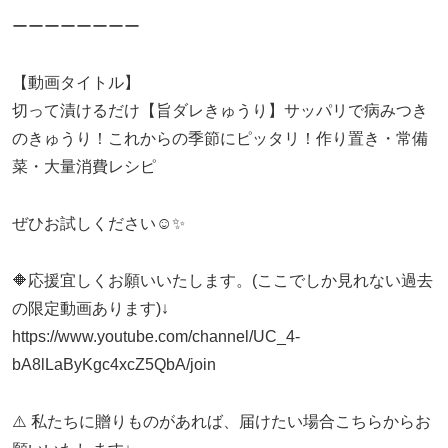
ーーーーーーーー
【動画タイトル】
切って漬けるだけ【旨ダレきゅうり】サッパリで病みつき
のきゅうり！これからの季節にピッタリ！作り置き・常備
菜・大量消費レシピ
ぜひお試しください☺️✨
🔶応援宜しくお願いいたします。(ここでしか見れない過去
の限定動画あります)↓
https://www.youtube.com/channel/UC_4-
bA8lLaByKgc4xcZ5QbA/join
⚠️ 私たちに贈りものがあれば、届けたい場合こちらからお