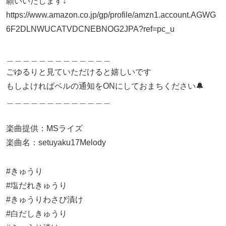
願いいたします↓
https://www.amazon.co.jp/gp/profile/amzn1.account.AGWG
6F2DLNWUCATVDCNEBNOG2JPA?ref=pc_u
＿＿＿＿＿＿＿＿＿＿＿＿＿
ごゆるりと見ていただけると嬉しいです
もしよければベルの通知をONにしておまちください🔔
＿＿＿＿＿＿＿＿＿＿＿＿＿
楽曲提供：MSライズ
楽曲名：setuyaku17Melody
#きゅうり
#塩だれきゅうり
#きゅうりわさび漬け
#白だしきゅうり