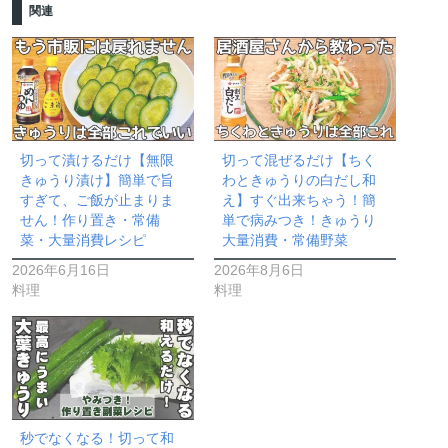
関連
切って漬けるだけ【無限
切って混ぜるだけ【ちく
きゅうり漬け】簡単で旨
わときゅうりの白だし和
すぎて、ご飯が止まりま
え】すぐ出来ちゃう！簡
せん！作り置き・常備
単で病みつき！きゅうり
菜・大量消費レシピ
大量消費・常備野菜
2026年6月16日
2026年8月6日
料理
料理
秒でなくなる！切って和