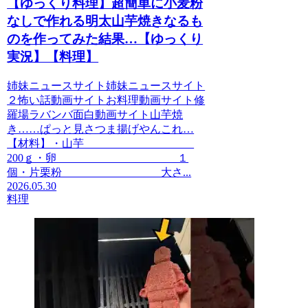
【ゆっくり料理】超簡単に小麦粉
なしで作れる明太山芋焼きなるも
のを作ってみた結果…【ゆっくり
実況】【料理】
姉妹ニュースサイト姉妹ニュースサイト
２怖い話動画サイトお料理動画サイト修
羅場ラバンバ面白動画サイト山芋焼
き……ぱっと見さつま揚げやんこれ…
【材料】・山芋
200ｇ・卵 １
個・片栗粉 大さ...
2026.05.30
料理