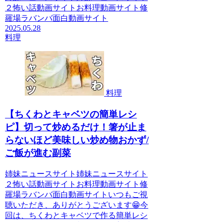
２怖い話動画サイトお料理動画サイト修
羅場ラバンバ面白動画サイト
2025.05.28
料理
料理
【ちくわとキャベツの簡単レシ
ピ】切って炒めるだけ！箸が止ま
らないほど美味しい炒め物おかず/
ご飯が進む副菜
姉妹ニュースサイト姉妹ニュースサイト
２怖い話動画サイトお料理動画サイト修
羅場ラバンバ面白動画サイトいつもご視
聴いただき、ありがとうございます😁今
回は、ちくわとキャベツで作る簡単レシ