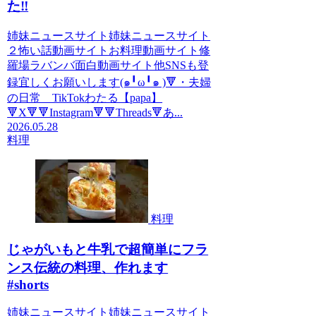
た‼️
姉妹ニュースサイト姉妹ニュースサイト
２怖い話動画サイトお料理動画サイト修
羅場ラバンバ面白動画サイト他SNSも登
録宜しくお願いします(๑╹ω╹๑ )🔻・夫婦
の日常 TikTokわたる【papa】
🔻X🔻🔻Instagram🔻🔻Threads🔻あ...
2026.05.28
料理
料理
じゃがいもと牛乳で超簡単にフラ
ンス伝統の料理、作れます
#shorts
姉妹ニュースサイト姉妹ニュースサイト