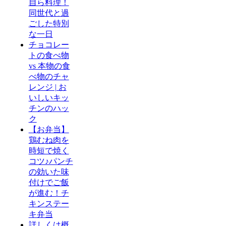
自ら料理！
同世代と過
ごした特別
な一日
チョコレー
トの食べ物
vs 本物の食
べ物のチャ
レンジ | お
いしいキッ
チンのハッ
ク
【お弁当】
鶏むね肉を
時短で焼く
コツ♪パンチ
の効いた味
付けでご飯
が進む！チ
キンステー
キ弁当
詳しくは概