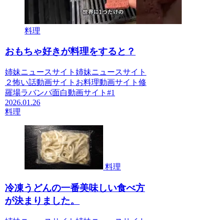
料理
おもちゃ好きが料理をすると？
姉妹ニュースサイト姉妹ニュースサイト
２怖い話動画サイトお料理動画サイト修
羅場ラバンバ面白動画サイト#1
2026.01.26
料理
料理
冷凍うどんの一番美味しい食べ方
が決まりました。