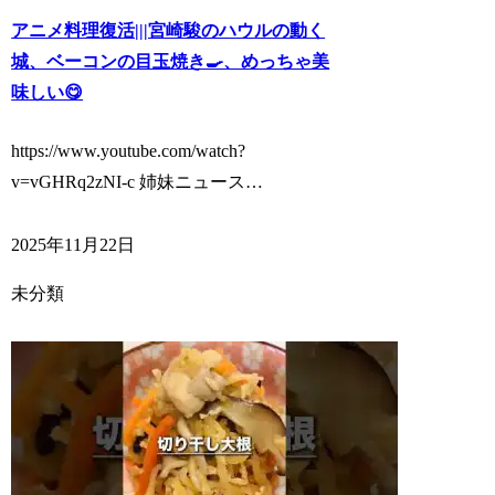
アニメ料理復活|||宮崎駿のハウルの動く
城、ベーコンの目玉焼き🍳、めっちゃ美
味しい😋
https://www.youtube.com/watch?
v=vGHRq2zNI-c 姉妹ニュース…
2025年11月22日
未分類