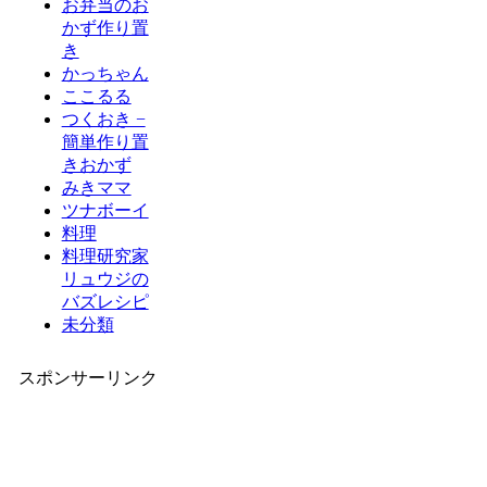
お弁当のお
かず作り置
き
かっちゃん
ここるる
つくおき −
簡単作り置
きおかず
みきママ
ツナボーイ
料理
料理研究家
リュウジの
バズレシピ
未分類
スポンサーリンク