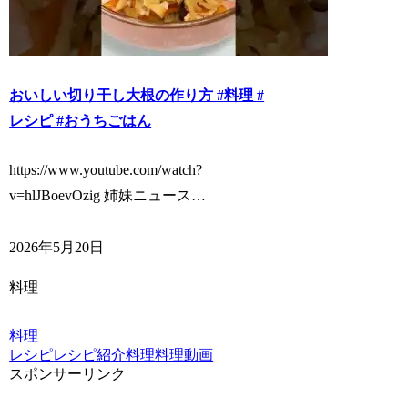
おいしい切り干し大根の作り方 #料理 #
レシピ #おうちごはん
https://www.youtube.com/watch?
v=hlJBoevOzig 姉妹ニュース…
2026年5月20日
料理
料理
レシピ
レシピ紹介
料理
料理動画
スポンサーリンク