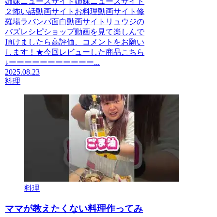
姉妹ニュースサイト姉妹ニュースサイト
２怖い話動画サイトお料理動画サイト修
羅場ラバンバ面白動画サイトリュウジの
バズレシピショップ動画を見て楽しんで
頂けましたら高評価、コメントをお願い
します！★今回レビューした商品こちら
↓ーーーーーーーーーーー...
2025.08.23
料理
料理
ママが教えたくない料理作ってみ