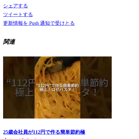
シェアする
ツイートする
更新情報を Push 通知で受けとる
関連
25歳会社員が112円で作る簡単節約極