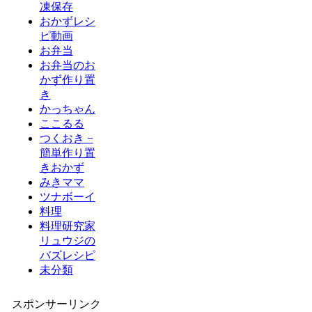
凍保存
おかずレシ
ピ動画
お弁当
お弁当のお
かず作り置
き
かっちゃん
ここるる
つくおき −
簡単作り置
きおかず
みきママ
ツナボーイ
料理
料理研究家
リュウジの
バズレシピ
未分類
スポンサーリンク