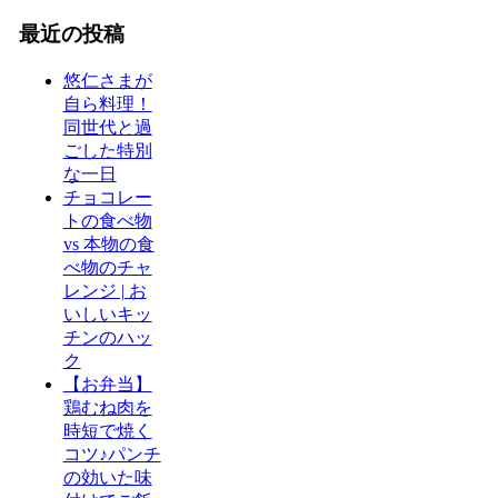
最近の投稿
悠仁さまが
自ら料理！
同世代と過
ごした特別
な一日
チョコレー
トの食べ物
vs 本物の食
べ物のチャ
レンジ | お
いしいキッ
チンのハッ
ク
【お弁当】
鶏むね肉を
時短で焼く
コツ♪パンチ
の効いた味