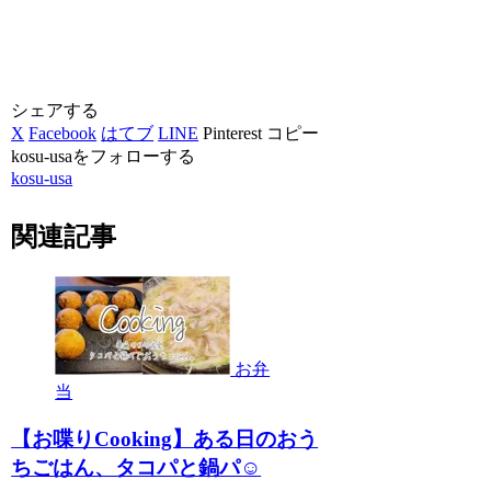
シェアする
X
Facebook
はてブ
LINE
Pinterest
コピー
kosu-usaをフォローする
kosu-usa
関連記事
お弁
当
【お喋りCooking】ある日のおう
ちごはん、タコパと鍋パ☺︎