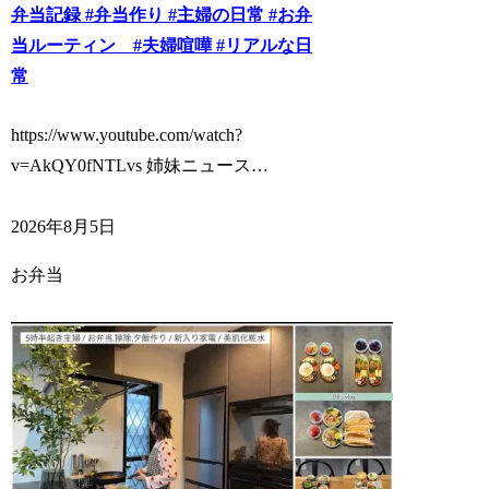
弁当記録 #弁当作り #主婦の日常 #お弁
当ルーティン #夫婦喧嘩 #リアルな日
常
https://www.youtube.com/watch?
v=AkQY0fNTLvs 姉妹ニュース…
2026年8月5日
お弁当