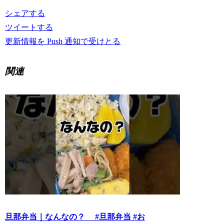
シェアする
ツイートする
更新情報を Push 通知で受けとる
関連
旦那弁当｜なんなの？ #旦那弁当 #お