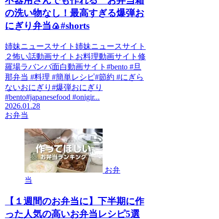
不器用さんでも作れる お弁当箱
の洗い物なし！最高すぎる爆弾お
にぎり弁当🍙#shorts
姉妹ニュースサイト姉妹ニュースサイト
２怖い話動画サイトお料理動画サイト修
羅場ラバンバ面白動画サイト#bento #旦
那弁当 #料理 #簡単レシピ#節約 #にぎら
ないおにぎり#爆弾おにぎり
#bento#japanesefood #onigir...
2026.01.28
お弁当
お弁
当
【１週間のお弁当に】下半期に作
った人気の高いお弁当レシピ5選