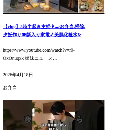
【vlog】5時半起き主婦👩‍🍳お弁当.掃除.
夕飯作り🍽️新入り家電🎵美肌化粧水✨
https://www.youtube.com/watch?v=r0-
OxQnuqxk 姉妹ニュース…
2026年4月18日
お弁当