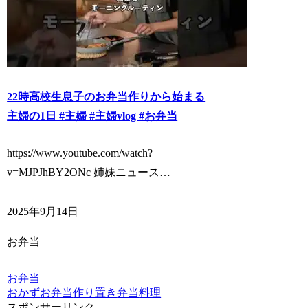
22時高校生息子のお弁当作りから始まる
主婦の1日 #主婦 #主婦vlog #お弁当
https://www.youtube.com/watch?
v=MJPJhBY2ONc 姉妹ニュース…
2025年9月14日
お弁当
お弁当
おかず
お弁当
作り置き
弁当
料理
スポンサーリンク