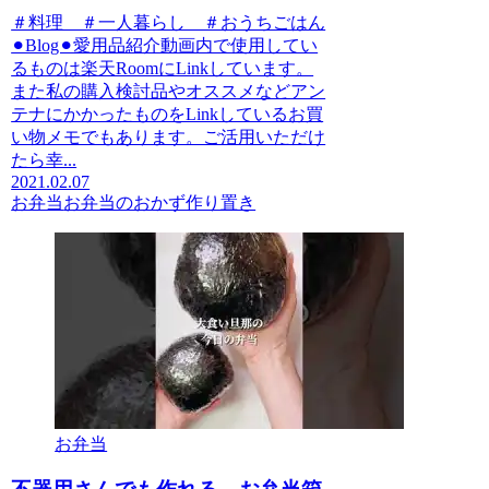
＃料理 ＃一人暮らし ＃おうちごはん
⚫︎Blog⚫︎愛用品紹介動画内で使用してい
るものは楽天RoomにLinkしています。
また私の購入検討品やオススメなどアン
テナにかかったものをLinkしているお買
い物メモでもあります。ご活用いただけ
たら幸...
2021.02.07
お弁当
お弁当のおかず作り置き
お弁当