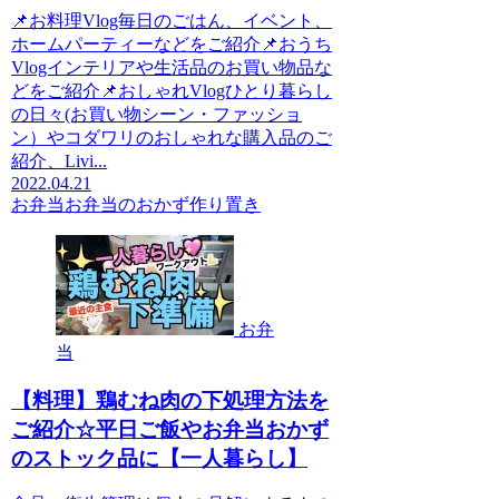
📌お料理Vlog毎日のごはん、イベント、
ホームパーティーなどをご紹介📌おうち
Vlogインテリアや生活品のお買い物品な
どをご紹介📌おしゃれVlogひとり暮らし
の日々(お買い物シーン・ファッショ
ン）やコダワリのおしゃれな購入品のご
紹介、Livi...
2022.04.21
お弁当
お弁当のおかず作り置き
お弁
当
【料理】鶏むね肉の下処理方法を
ご紹介☆平日ご飯やお弁当おかず
のストック品に【一人暮らし】