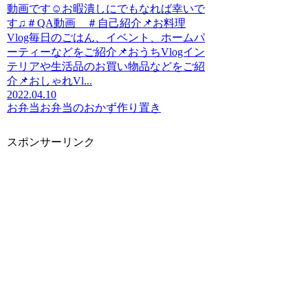
動画です☺︎お暇潰しにでもなれば幸いで
す♫＃QA動画 ＃自己紹介📌お料理
Vlog毎日のごはん、イベント、ホームパ
ーティーなどをご紹介📌おうちVlogイン
テリアや生活品のお買い物品などをご紹
介📌おしゃれVl...
2022.04.10
お弁当
お弁当のおかず作り置き
スポンサーリンク