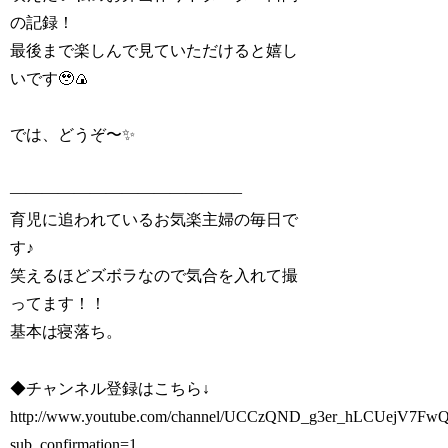
の記録！
最後まで楽しんで見ていただけると嬉し
いです🥹🍙
では、どうぞ〜✨
——————————————–
育児に追われているお気楽主婦の毎日で
す♪
笑えるほどズボラなので気合を入れて撮
ってます！！
基本は寝落ち。
◆チャンネル登録はこちら↓
http://www.youtube.com/channel/UCCzQND_g3er_hLCUejV7Fw
sub_confirmation=1