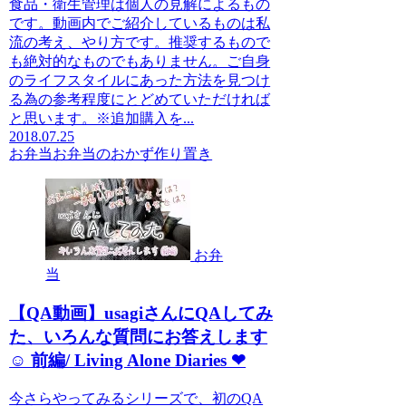
食品・衛生管理は個人の見解によるもの
です。動画内でご紹介しているものは私
流の考え、やり方です。推奨するもので
も絶対的なものでもありません。ご自身
のライフスタイルにあった方法を見つけ
る為の参考程度にとどめていただければ
と思います。※追加購入を...
2018.07.25
お弁当
お弁当のおかず作り置き
お弁
当
【QA動画】usagiさんにQAしてみ
た、いろんな質問にお答えします
☺︎ 前編/ Living Alone Diaries ❤︎
今さらやってみるシリーズで、初のQA