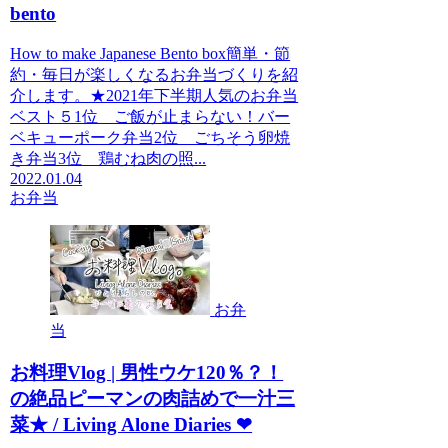
bento
How to make Japanese Bento box簡単・節
約・毎日が楽しくなるお弁当づくりを紹
介します。★2021年下半期人気のお弁当
ベスト５1位 ご飯が止まらない！バー
ベキューポーク弁当2位 ごちそう卵焼
き弁当3位 鶏むね肉の照...
2022.01.04
お弁当
お弁
当
お料理Vlog | 男性ウケ120％？！
の絶品ピーマンの肉詰めで一汁三
菜★ / Living Alone Diaries ❤︎