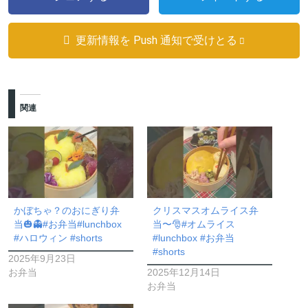
更新情報を Push 通知で受けとる
関連
かぼちゃ？のおにぎり弁
クリスマスオムライス弁
当🎃👻#お弁当#lunchbox
当〜🎅#オムライス
#ハロウィン #shorts
#lunchbox #お弁当
#shorts
2025年9月23日
お弁当
2025年12月14日
お弁当