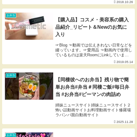
2018.10.26
お弁当
【購入品】コスメ・美容系の購入
品紹介_リピート＆Newのお気に
入り
☞Blog ☜動画では伝えきれない日常などを
綴っています。☞愛用品 ☜動画内で使用し
ているものは楽天RoomにLinkしていま
す。掲載のないものはご紹介できない楽天
2019.05.14
扱い無しor海外製品等です。※楽天Room
内のコメントにも対応しておりません...
お弁当
【同棲彼へのお弁当】残り物で簡
単お弁当#弁当＃同棲ご飯#毎日弁
当 #お弁当#ピーマンの肉詰め
姉妹ニュースサイト姉妹ニュースサイト２
怖い話動画サイトお料理動画サイト修羅場
ラバンバ面白動画サイト
2025.11.28
お弁当