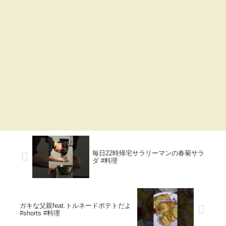
毎日22時帰宅サラリーマンの春菊サラ
ダ #料理
ガキな父親feat.トルネードポテトだよ
#shorts #料理