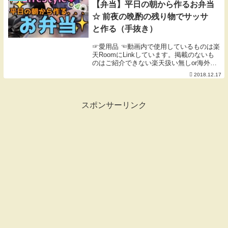
【弁当】平日の朝から作るお弁当
☆ 前夜の晩酌の残り物でサッサ
と作る（手抜き）
☞愛用品 ☜動画内で使用しているものは楽
天RoomにLinkしています。掲載のないも
のはご紹介できない楽天扱い無しor海外製
品等です。※楽天Room内のコメントにも
2018.12.17
対応しておりません。
スポンサーリンク