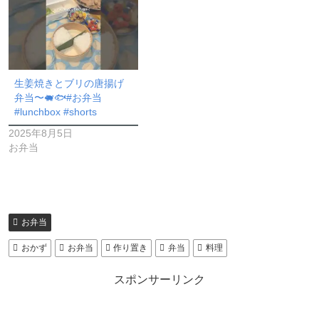
生姜焼きとブリの唐揚げ
弁当〜🐖🐟#お弁当
#lunchbox #shorts
2025年8月5日
お弁当
お弁当
おかず
お弁当
作り置き
弁当
料理
スポンサーリンク