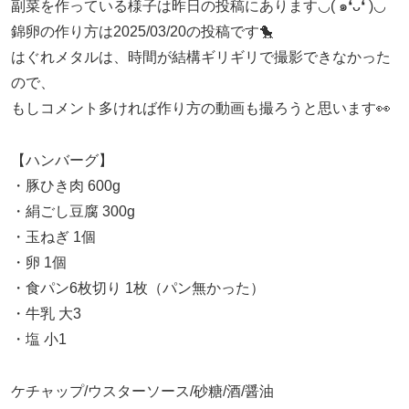
副菜を作っている様子は昨日の投稿にあります◡( ๑❛ᴗ❛ )◡
錦卵の作り方は2025/03/20の投稿です🐤
はぐれメタルは、時間が結構ギリギリで撮影できなかった
ので、
もしコメント多ければ作り方の動画も撮ろうと思います👀
【ハンバーグ】
・豚ひき肉 600g
・絹ごし豆腐 300g
・玉ねぎ 1個
・卵 1個
・食パン6枚切り 1枚（パン無かった）
・牛乳 大3
・塩 小1
ケチャップ/ウスターソース/砂糖/酒/醤油