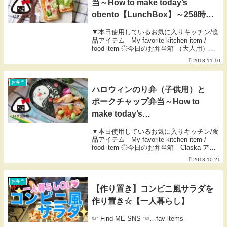
当～How to make today’s
obento【LunchBox】～258時限
目 【お弁当】
▼本日使用しているお気に入りキッチン/食
品アイテム My favorite kitchen item /
food item ◎今日のお弁当箱 （大人用）
雅竹 すす竹アジロ編おむすび篭 ◎Arte
2018.11.10
Legno ｜ アルテレニョ のカッテ...
お弁当
ハロウィンのり弁（子供用）と
ポークチャップ弁当～How to
make today’s
obento【LunchBox】～299時限
▼本日使用しているお気に入りキッチン/食
目 【お弁当】
品アイテム My favorite kitchen item /
food item ◎今日のお弁当箱 Claska アル
ミお弁当箱（小） ◎Arte Legno ｜ アル
2018.10.21
テレニョ のカッティングボ...
お弁当
【作り置き】コンビニ風サラダを
作り置き☆【一人暮らし】
☞ Find ME SNS ☜…fav items