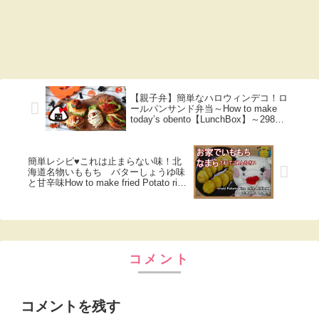
【親子弁】簡単なハロウィンデコ！ロ
ールパンサンド弁当～How to make
today’s obento【LunchBox】～298時
限目 【お弁当】
簡単レシピ♥これは止まらない味！北
海道名物いももち バターしょうゆ味
と甘辛味How to make fried Potato rice
cake
コメント
コメントを残す