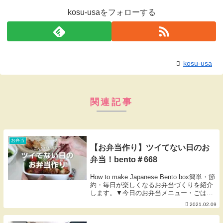
kosu-usaをフォローする
kosu-usa
関連記事
お弁当
【お弁当作り】ツイてない日のお
弁当！bento＃668
How to make Japanese Bento box簡単・節
約・毎日が楽しくなるお弁当づくりを紹介
します。▼今日のお弁当メニュー・ごは
ん・塩麹からあげ・ベーコンミニオムレ
2021.02.09
ツ・ブロッコリー、ミニトマト【使用して
いる調味料】和風だし→茅...