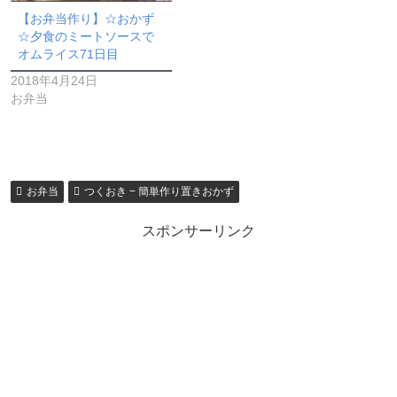
【お弁当作り】☆おかず
☆夕食のミートソースで
オムライス71日目
2018年4月24日
お弁当
お弁当
つくおき − 簡単作り置きおかず
スポンサーリンク