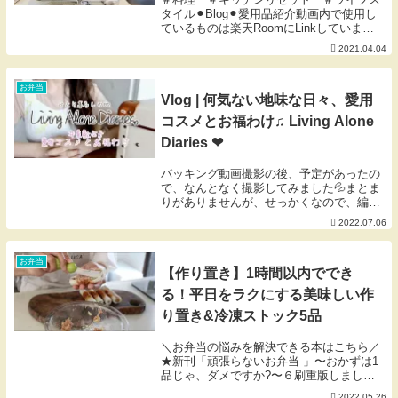
タイル⚫︎Blog⚫︎愛用品紹介動画内で使用し
ているものは楽天RoomにLinkしていま
す。また私の購入検討品やオススメなどア
2021.04.04
ンテナにかかったものをLinkしているお買
い物メモでもあります。ご活用いただ...
お弁当
Vlog | 何気ない地味な日々、愛用
コスメとお福わけ♫ Living Alone
Diaries ❤︎
パッキング動画撮影の後、予定があったの
で、なんとなく撮影してみました💦まとま
りがありませんが、せっかくなので、編
集・公開します☺︎#素敵女子＃自立女子#愛
2022.07.06
用コスメ紹介＿＿＿＿＿＿＿＿＿＿＿＿＿
＿＿＿＿＿＿＿＿＿＿＿⚫︎愛用品は楽天
Roomに...
お弁当
【作り置き】1時間以内ででき
る！平日をラクにする美味しい作
り置き&冷凍ストック5品
＼お弁当の悩みを解決できる本はこちら／
★新刊「頑張らないお弁当 」〜おかずは1
品じゃ、ダメですか?〜６刷重版しまし
た！ありがとうございます♡→​★初著書
2022.05.26