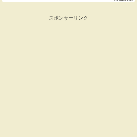
にぎりっ娘の「はじめての子どもべんと
う」も好評発売中ですHow to make Jap...
スポンサーリンク