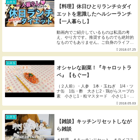
お弁当
【料理】休日ひとりランチ☆ダイ
エットを意識したヘルシーランチ
【一人暮らし】
動画内でご紹介しているものは私流の考
え、やり方です。推奨するものでも絶対的
なものでもありません。ご自身のライフス
タイルにあった方法を見つける為の参考程
2018.07.25
度にとどめていただければと思います。*
食品・衛生管理も個人の見解によるもので
す。☞愛用品 ...
お弁当
オシャレな副菜！『キャロットラ
ペ』【もぐー】
（２人前）・人参 1本・玉ねぎ 1/4・ツ
ナ缶 1缶・酢 大さじ2・鶏がらスープの
素 小さじ1・粒マスタード 小さじ1・
塩 小さじ1・おろしニンニク 小さじ1・
2018.05.03
ブラックペッパー 適量１．人参を細切
り、玉ねぎを薄くスライスする。２．塩、
鶏ガラ...
お弁当
【雑談】キッチンリセットしなが
ら雑談
＃料理 ＃キッチンリセット ＃ライフス