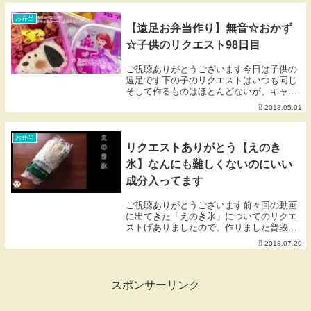
リクエスト頂いていた、キッチンツアーで
す。主人が頑張...
お弁当
【遠足お弁当作り】無音☆おかず
☆子供のリクエスト98日目
ご視聴ありがとうございます今日は子供の
遠足です下の子のリクエストはいつも同じ
そして作るものはほとんどないが、キャラ
に悪戦苦闘しましたキャラはちょっとした
2018.05.01
バランスで似つかぬものになってしまうの
で、母は苦手です✿お弁当動画✿我が家の
お弁当は10...
お弁当
リクエストありがとう【えのき
氷】なんにも難しくないのにいい
成分入ってます
ご視聴ありがとうございます前々回の動画
に出てきた「えのき氷」についてのリクエ
ストげありましたので、作りました普段の
大雑把な所もありますが、こちらは大目に
2018.07.20
みてね材料えのき 1袋水 100ccフードプロ
セッサー、鍋、製氷皿またはトレーお弁当
はお...
スポンサーリンク