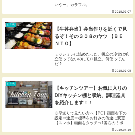
いやー。カラフル。
2018.06.07
お弁当
【牛丼弁当】弁当作りを近くで見
るぞ！その３０８のヤツ 【ＢＥ
ＮＴＯ】
ミッシミシに詰めたった。帆立の冷食は帆
立使ってないのにモロ帆立。何使ってん
だ？
2018.07.05
お弁当
【キッチンツアー】お気に入りの
DIYキッチン棚と収納、調理器具
を紹介します！！
※早送りで見たい方へ【PC】画面右下の
設定⇒速度⇒標準をお好みの倍速に変更
【スマホ】画面をタッチ⇒1番右の︙ボタ
ンをタッチ⇒再生速度こんにちは、にぎり
2019.04.16
っ娘。です！お待たせしました。以前から