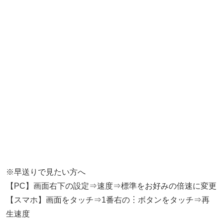
※早送りで見たい方へ
【PC】画面右下の設定⇒速度⇒標準をお好みの倍速に変更
【スマホ】画面をタッチ⇒1番右の︙ボタンをタッチ⇒再
生速度