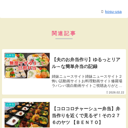
kosu-usa
関連記事
お弁当
【夫のお弁当作り】ゆるっとリア
ル～な簡単弁当の記録
姉妹ニュースサイト姉妹ニュースサイト２
怖い話動画サイトお料理動画サイト修羅場
ラバンバ面白動画サイトご視聴ありがとう
ございます😊本日は旦那弁当4日間です
2026.02.22
(^▽^)/【1日目】豚肉とピーマンの生姜焼
きブロッコリーとささみ塩昆布マヨ炒め人
参ピクル...
お弁当
【コロコロチャーシュー弁当】弁
当作りを近くで見るぞ！その２７
６のヤツ 【ＢＥＮＴＯ】