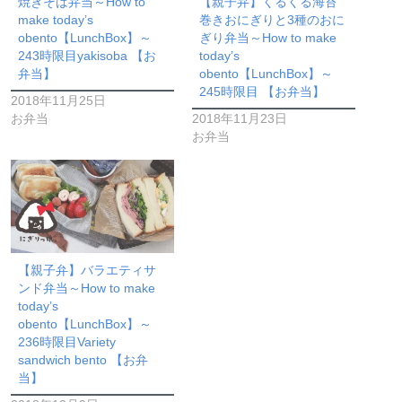
焼きそば弁当～How to
【親子弁】くるくる海苔
make today’s
巻きおにぎりと3種のおに
obento【LunchBox】～
ぎり弁当～How to make
243時限目yakisoba 【お
today’s
弁当】
obento【LunchBox】～
245時限目 【お弁当】
2018年11月25日
お弁当
2018年11月23日
お弁当
【親子弁】バラエティサ
ンド弁当～How to make
today’s
obento【LunchBox】～
236時限目Variety
sandwich bento 【お弁
当】