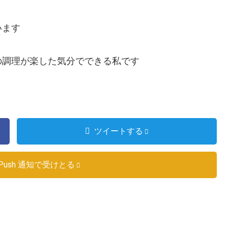
います
の調理が楽した気分でできる私です
ツイートする
Push 通知で受けとる