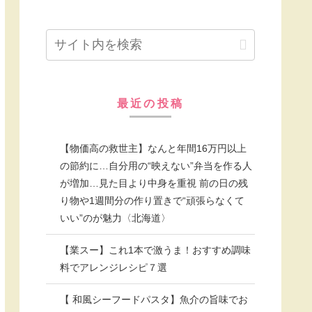
最近の投稿
【物価高の救世主】なんと年間16万円以上
の節約に…自分用の“映えない”弁当を作る人
が増加…見た目より中身を重視 前の日の残
り物や1週間分の作り置きで“頑張らなくて
いい”のが魅力〈北海道〉
【業スー】これ1本で激うま！おすすめ調味
料でアレンジレシピ７選
【 和風シーフードパスタ】魚介の旨味でお