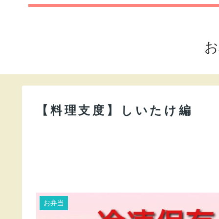
お
【料理支度】しいたけ編
お弁当