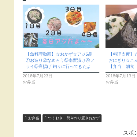
【魚料理動画】☆おかず☆アジ5品
【料理支度】
①お造り②なめろう③南蛮漬け④フ
おにぎり☆こん
ライ⑤唐揚げ 釣りに行ってきたよ
【弁当 朝食
2018年7月23日
2018年7月13日
お弁当
お弁当
お弁当
つくおき − 簡単作り置きおかず
スポ