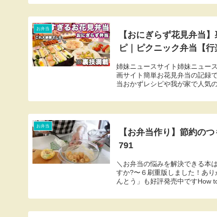
お弁当
【おにぎらず花見弁当】
ピ｜ピクニック弁当【行
姉妹ニュースサイト姉妹ニュー
画サイト簡単お花見弁当の記録で
当おかずレシピや我が家で人気の
お弁当
【お弁当作り】節約のつも
791
＼お弁当の悩みを解決できる本は
すか?〜６刷重版しました！あり
んとう」も好評発売中ですHow to ma