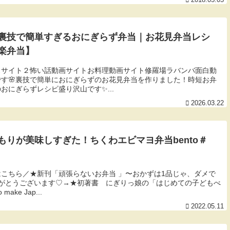
2018.05.05
裏技で簡単すぎるおにぎらず弁当｜お花見弁当レシ
楽弁当】
スサイト２怖い話動画サイトお料理動画サイト修羅場ラバンバ面白動
す🌸裏技で簡単におにぎらずのお花見弁当を作りました！時短お弁
おにぎらずレシピ盛り沢山です✨...
2026.03.22
りが美味しすぎた！ちくわエビマヨ弁当bento＃
こちら／★新刊「頑張らないお弁当 」〜おかずは1品じゃ、ダメで
がとうございます♡→​★初著書 にぎりっ娘の「はじめての子どもべ
ke Jap...
2022.05.11