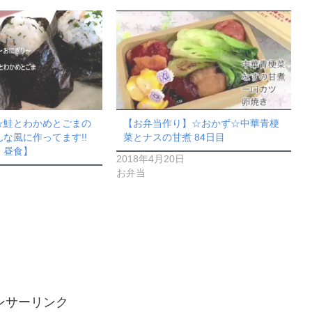
☆鮭とわかめとごまの
【お弁当作り】☆おかず☆中華青梗
な風に作ってます!!
菜とナスの甘煮 84日目
 昼食】
2018年4月20日
お弁当
ンサーリンク