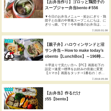
【お弁当作り】ゴロッと鶏団子の
スープジャー弁当bento＃556
▼今日のお弁当メニュー・鮭おにぎり・鶏
団子と白菜の中華風スープこんにちは、に
ぎりっ娘。です！今年最後のお弁当は、冬
に温かい鶏団子のスープ。噛みごたえたっ
2020.01.08
ぷりなので、お腹も満たされます。鶏つみ
れはもちろん水炊きにも使えます。大量に
作っておけば...
お弁当
【親子弁】ハロウィンサンドと沼
サン弁当～How to make today’s
obento【LunchBox】～196時限
目Halloween Sand＆Hearty
※早送りで見たい方へ【PC】画面右下の
sandwich 【お弁当】
設定⇒速度⇒標準をお好みの倍速に変更
【スマホ】画面をタッチ⇒1番右の︙ボタ
ンをタッチ⇒再生速度昨日の親子弁当で
2019.05.09
す。子供用にはジャック・オー・ランタン
のハロウィンサンド、大人用はボリューミ
ーな沼サンにしま...
お弁当
【お弁当】作るだけ
♯55【bento】