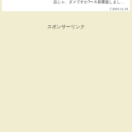
品じゃ、ダメですか?〜６刷重版しまし
た！ありがとうございます♡→​★初著書
2022.11.23
にぎりっ娘の「はじめての子どもべんと
う」も好評発売中です【愛用のキッチンア
イテム】★f...
スポンサーリンク