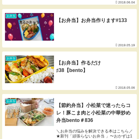
2018.06.04
お弁当
【お弁当】お弁当作ります#133
2019.05.19
お弁当
【お弁当】作るだけ
♯38【bento】
2018.05.06
お弁当
【節約弁当】小松菜で迷ったらコ
レ！豚こま肉と小松菜の中華炒め
弁当bento＃836
＼お弁当の悩みを解決できる本はこちら／
★新刊「頑張らないお弁当 」〜おかずは1