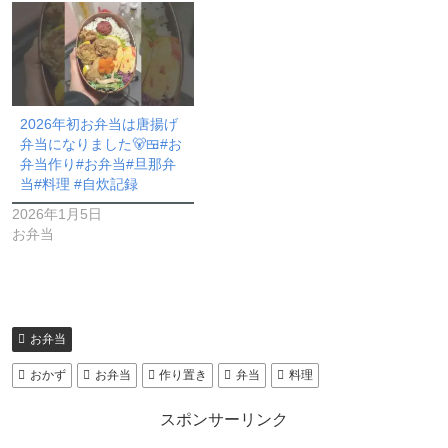
2026年初お弁当は唐揚げ
弁当になりました🐻🍱#お
弁当作り#お弁当#旦那弁
当#料理 #自炊記録
2026年1月5日
お弁当
お弁当
おかず
お弁当
作り置き
弁当
料理
スポンサーリンク