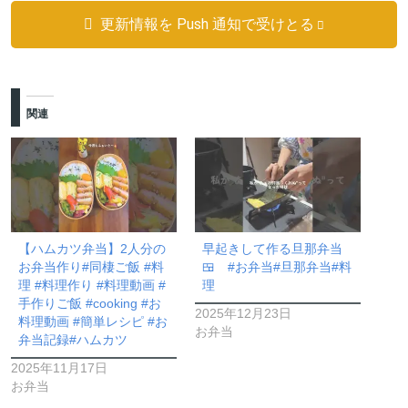
更新情報を Push 通知で受けとる
関連
【ハムカツ弁当】2人分の
早起きして作る旦那弁当
お弁当作り#同棲ご飯 #料
🍱 #お弁当#旦那弁当#料
理 #料理作り #料理動画 #
理
手作りご飯 #cooking #お
2025年12月23日
料理動画 #簡単レシピ #お
お弁当
弁当記録#ハムカツ
2025年11月17日
お弁当