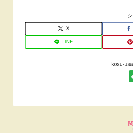
シ
X
LINE
kosu-