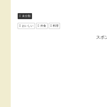
未分類
おいしい
外食
料理
スポ