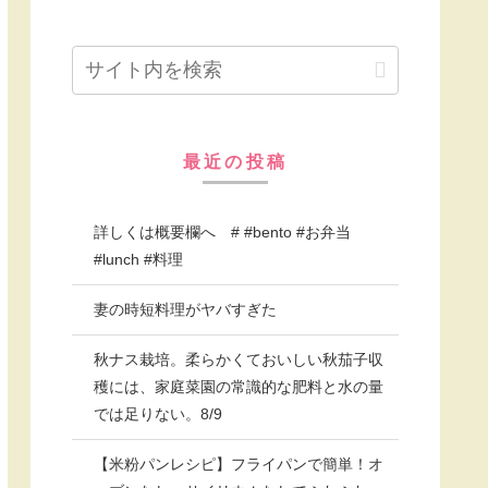
最近の投稿
詳しくは概要欄へ # #bento #お弁当
#lunch #料理
妻の時短料理がヤバすぎた
秋ナス栽培。柔らかくておいしい秋茄子収
穫には、家庭菜園の常識的な肥料と水の量
では足りない。8/9
【米粉パンレシピ】フライパンで簡単！オ